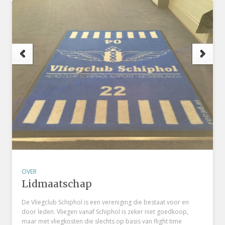
e
t
OVER
Lidmaatschap
De Vliegclub Schiphol is een vereniging die bestaat voor en
door leden. Vliegen vanaf Schiphol is zeker niet goedkoop,
maar met vliegkosten die slechts op basis van flight time