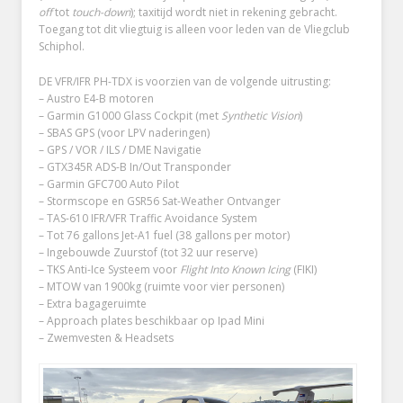
off
tot
touch-down
); taxitijd wordt niet in rekening gebracht.
Toegang tot dit vliegtuig is alleen voor leden van de Vliegclub
Schiphol.
DE VFR/IFR PH-TDX is voorzien van de volgende uitrusting:
– Austro E4-B motoren
– Garmin G1000 Glass Cockpit (met
Synthetic Vision
)
– SBAS GPS (voor LPV naderingen)
– GPS / VOR / ILS / DME Navigatie
– GTX345R ADS-B In/Out Transponder
– Garmin GFC700 Auto Pilot
– Stormscope en GSR56 Sat-Weather Ontvanger
– TAS-610 IFR/VFR Traffic Avoidance System
– Tot 76 gallons Jet-A1 fuel (38 gallons per motor)
– Ingebouwde Zuurstof (tot 32 uur reserve)
– TKS Anti-Ice Systeem voor
Flight Into Known Icing
(FIKI)
– MTOW van 1900kg (ruimte voor vier personen)
– Extra bagageruimte
– Approach plates beschikbaar op Ipad Mini
– Zwemvesten & Headsets