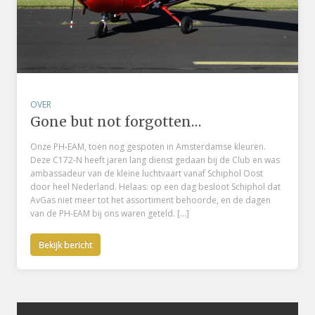
OVER
Gone but not forgotten…
Onze PH-EAM, toen nog gespoten in Amsterdamse kleuren.
Deze C172-N heeft jaren lang dienst gedaan bij de Club en was
ambassadeur van de kleine luchtvaart vanaf Schiphol Oost
door heel Nederland. Helaas: op een dag besloot Schiphol dat
AvGas niet meer tot het assortiment behoorde, en de dagen
van de PH-EAM bij ons waren geteld. […]
Bekijk bericht