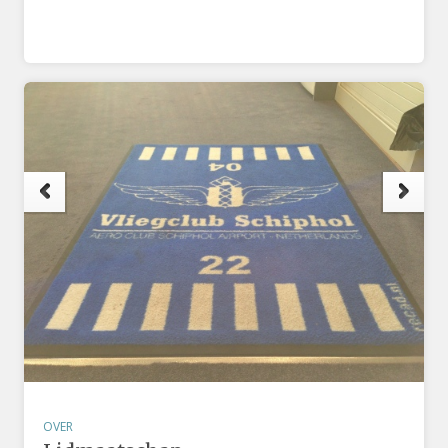
e
t
OVER