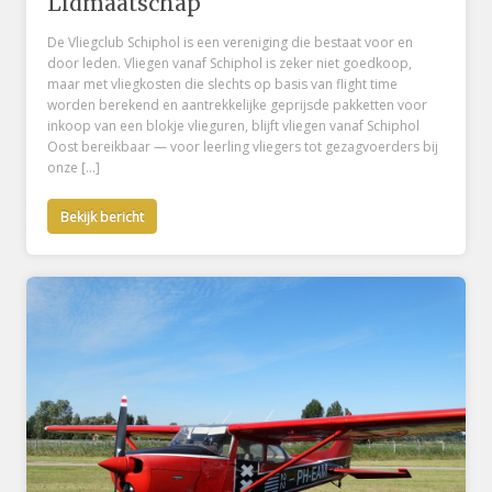
Lidmaatschap
De Vliegclub Schiphol is een vereniging die bestaat voor en
door leden. Vliegen vanaf Schiphol is zeker niet goedkoop,
maar met vliegkosten die slechts op basis van flight time
worden berekend en aantrekkelijke geprijsde pakketten voor
inkoop van een blokje vlieguren, blijft vliegen vanaf Schiphol
Oost bereikbaar — voor leerling vliegers tot gezagvoerders bij
onze […]
Bekijk bericht