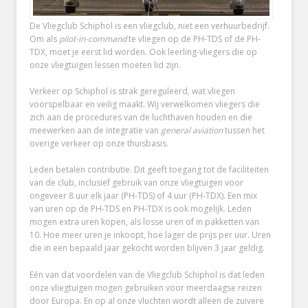
De Vliegclub Schiphol is een vliegclub, niet een verhuurbedrijf.
Om als
pilot-in-command
te vliegen op de PH-TDS of de PH-
TDX, moet je eerst lid worden. Ook leerling-vliegers die op
onze vliegtuigen lessen moeten lid zijn.
Verkeer op Schiphol is strak gereguleerd, wat vliegen
voorspelbaar en veilig maakt. Wij verwelkomen vliegers die
zich aan de procedures van de luchthaven houden en die
meewerken aan de integratie van
general aviation
tussen het
overige verkeer op onze thuisbasis.
Leden betalen contributie. Dit geeft toegang tot de faciliteiten
van de club, inclusief gebruik van onze vliegtuigen voor
ongeveer 8 uur elk jaar (PH-TDS) of 4 uur (PH-TDX). Een mix
van uren op de PH-TDS en PH-TDX is ook mogelijk. Leden
mogen extra uren kopen, als losse uren of in pakketten van
10. Hoe meer uren je inkoopt, hoe lager de prijs per uur. Uren
die in een bepaald jaar gekocht worden blijven 3 jaar geldig.
Eén van dat voordelen van de Vliegclub Schiphol is dat leden
onze vliegtuigen mogen gebruiken voor meerdaagse reizen
door Europa. En op al onze vluchten wordt alleen de zuivere