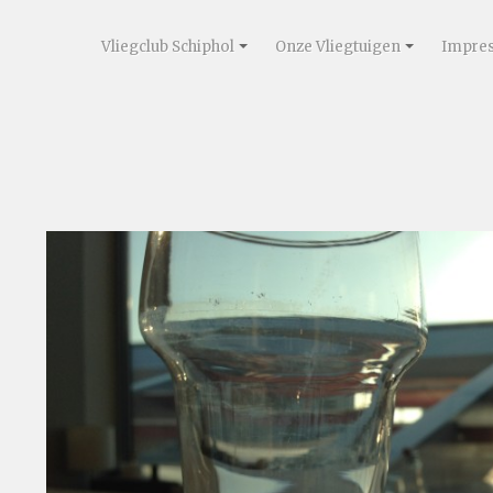
Vliegclub Schiphol
Onze Vliegtuigen
Impres