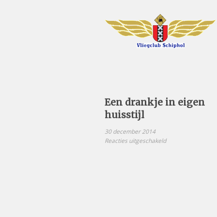
Een drankje in eigen
huisstijl
30 december 2014
voor
Reacties uitgeschakeld
Een
drankje
in
eigen
huisstijl